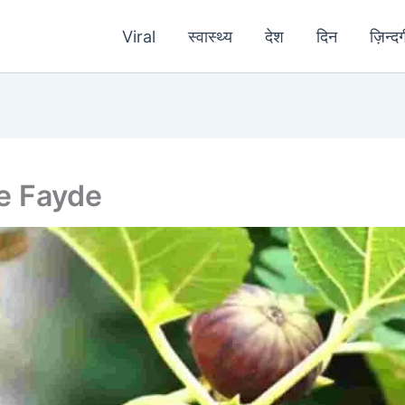
Viral
स्वास्थ्य
देश
दिन
ज़िन्दग
 ke Fayde